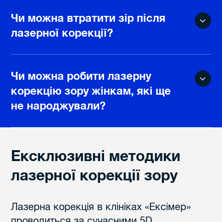
Чи можна втратити зір після
лазерної корекції?
Чи можна робити лазерну
корекцію зору жінкам, які ще
не народжували?
Ексклюзивні методики
Ексклюзивн
лазерної корекції зору
Лазерна корекція в клініках «Ексімер»
проводиться за сучасними 5D