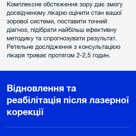
Комплексне обстеження зору дає змогу
досвідченому лікарю оцінити стан вашої
зорової системи, поставити точний
діагноз, підібрати найбільш ефективну
методику та спрогнозувати результат.
Ретельне дослідження з консультацією
лікаря триває протягом 2-2,5 годин.
Відновлення та
Відновлення
реабілітація після лазерної
корекції