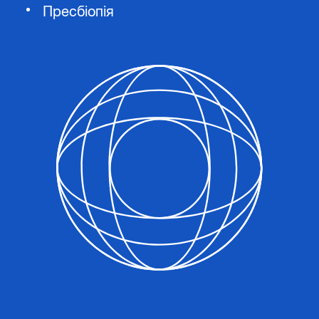
Пресбіопія